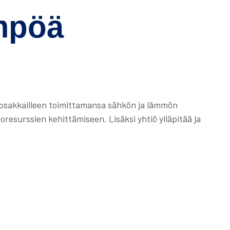
ämpöä
osakkailleen toimittamansa sähkön ja lämmön
resurssien kehittämiseen. Lisäksi yhtiö ylläpitää ja