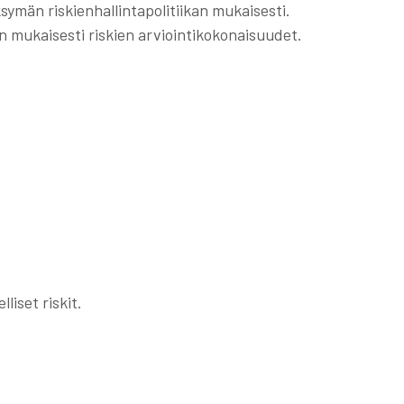
ymän riskienhallintapolitiikan mukaisesti.
on mukaisesti riskien arviointikokonaisuudet.
iset riskit.