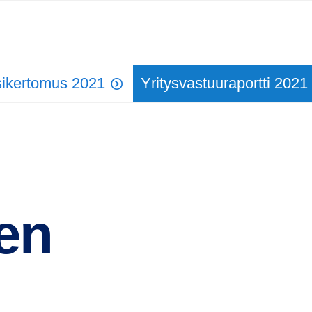
ikertomus 2021
Yritysvastuuraportti 2021
 vastuu
nen