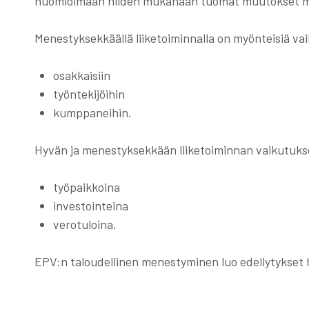
huomioimaan niiden mukanaan tuomat muutokset myös
Menestyksekkäällä liiketoiminnalla on myönteisiä vai
osakkaisiin
työntekijöihin
kumppaneihin.
Hyvän ja menestyksekkään liiketoiminnan vaikutuks
työpaikkoina
investointeina
verotuloina.
EPV:n taloudellinen menestyminen luo edellytykset h