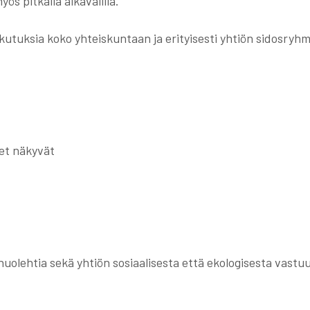
 pitkällä aikavälillä.
kutuksia koko yhteiskuntaan ja erityisesti yhtiön sidosryhm
et näkyvät
uolehtia sekä yhtiön sosiaalisesta että ekologisesta vastu