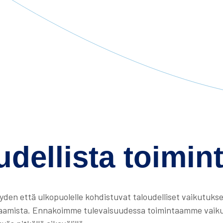
udellista toimin
den että ulkopuolelle kohdistuvat taloudelliset vaikutukse
uraamista. Ennakoimme tulevaisuudessa toimintaamme vaikut