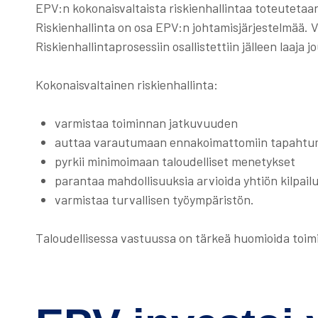
EPV:n kokonaisvaltaista riskienhallintaa toteutetaa
Riskienhallinta on osa EPV:n johtamisjärjestelmää. V
Riskienhallintaprosessiin osallistettiin jälleen laaja 
Kokonaisvaltainen riskienhallinta:
varmistaa toiminnan jatkuvuuden
auttaa varautumaan ennakoimattomiin tapahtu
pyrkii minimoimaan taloudelliset menetykset
parantaa mahdollisuuksia arvioida yhtiön kilpail
varmistaa turvallisen työympäristön.
Taloudellisessa vastuussa on tärkeä huomioida toimi