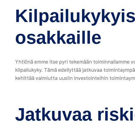
Kilpailukykyi
osakkaille
Yhtiönä emme itse pyri tekemään toiminnallamme vo
kilpailukyky. Tämä edellyttää jatkuvaa toimintaympär
kehittää valmiutta uusiin investointeihin toiminta
Jatkuvaa riski