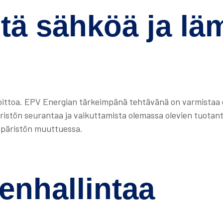
stä sähköä ja l
ittoa. EPV Energian tärkeimpänä tehtävänä on varmistaa 
istön seurantaa ja vaikuttamista olemassa olevien tuotanto
ympäristön muuttuessa.
enhallintaa