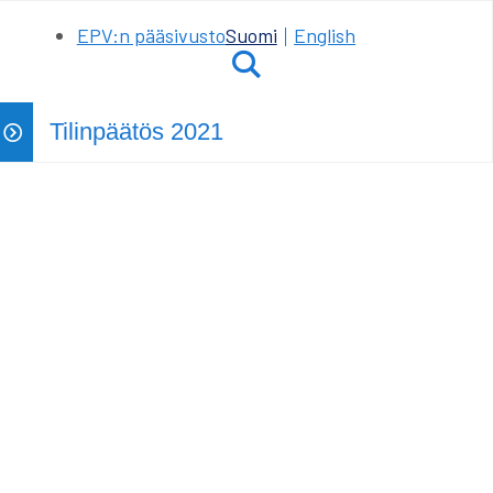
EPV:n pääsivusto
Suomi
English
Hae
Tilinpäätös 2021