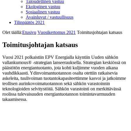
Taloudellinen vastuu
Ekologinen vastuu
Sosiaalinen vastuu
Avainluvut / vastuullisuus
Tilinpäätös 2021
Olet täällä:
Etusivu
Vuosikertomus 2021
Toimitus­johtajan katsaus
Toimitus­johtajan katsaus
Vuosi 2021 polkaistiin EPV Energialla käyntiin Uuden sähkön
vallankumous® -strategian lanseerauksella. Strategian keskiössä on
päästötön energiantuotanto, jota kohti kuljimme vuoden aikana
vauhdikkaasti. Ydinvoimantuotannon osalta otettiin ratkaisevia
askeleita, tuulivoiman tuotantokapasiteettimme kasvoi ja jatkoimme
teollisen aurinkovoimatuotannon sekä sähkön varastoinnin
teknologioiden selvitystöitä. Sähkön varastointi on merkittävässä
roolissa tulevaisuuden energiantuotannon toimintavarmuuden
takaamisessa.