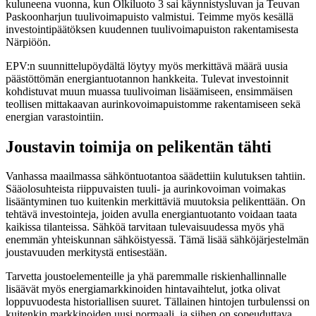
kuluneena vuonna, kun Olkiluoto 3 sai käynnistysluvan ja Teuvan
Paskoonharjun tuulivoimapuisto valmistui. Teimme myös kesällä
investointipäätöksen kuudennen tuulivoimapuiston rakentamisesta
Närpiöön.
EPV:n suunnittelupöydältä löytyy myös merkittävä määrä uusia
päästöttömän energiantuotannon hankkeita. Tulevat investoinnit
kohdistuvat muun muassa tuulivoiman lisäämiseen, ensimmäisen
teollisen mittakaavan aurinkovoimapuistomme rakentamiseen sekä
energian varastointiin.
Joustavin toimija on pelikentän tähti
Vanhassa maailmassa sähköntuotantoa säädettiin kulutuksen tahtiin.
Sääolosuhteista riippuvaisten tuuli- ja aurinkovoiman voimakas
lisääntyminen tuo kuitenkin merkittäviä muutoksia pelikenttään. On
tehtävä investointeja, joiden avulla energiantuotanto voidaan taata
kaikissa tilanteissa. Sähköä tarvitaan tulevaisuudessa myös yhä
enemmän yhteiskunnan sähköistyessä. Tämä lisää sähköjärjestelmän
joustavuuden merkitystä entisestään.
Tarvetta joustoelementeille ja yhä paremmalle riskienhallinnalle
lisäävät myös energiamarkkinoiden hintavaihtelut, jotka olivat
loppuvuodesta historiallisen suuret. Tällainen hintojen turbulenssi on
kuitenkin markkinoiden uusi normaali, ja siihen on sopeuduttava.