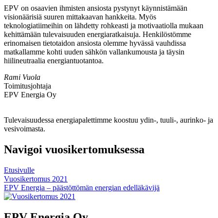
EPV on osaavien ihmisten ansiosta pystynyt käynnistämään
visionäärisiä suuren mittakaavan hankkeita. Myös
teknologiatiimeihin on lähdetty rohkeasti ja motivaatiolla mukaan
kehittämään tulevaisuuden energiaratkaisuja. Henkilöstömme
erinomaisen tietotaidon ansiosta olemme hyvässä vauhdissa
matkallamme kohti uuden sähkön vallankumousta ja täysin
hiilineutraalia energiantuotantoa.
Rami Vuola
Toimitusjohtaja
EPV Energia Oy
Tulevaisuudessa energiapalettimme koostuu ydin-, tuuli-, aurinko- ja
vesivoimasta.
Navigoi vuosikertomuksessa
Etusivulle
Vuosikertomus 2021
EPV Energia – päästöttömän energian edelläkävijä
EPV Energia Oy