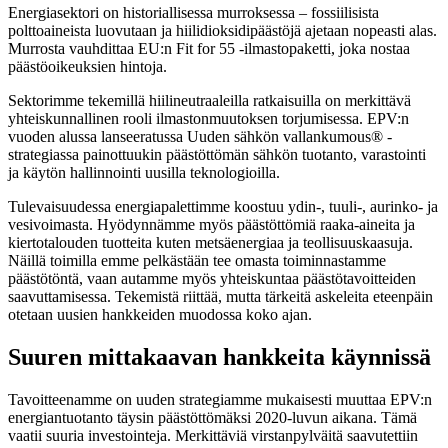
Energiasektori on historiallisessa murroksessa – fossiilisista
polttoaineista luovutaan ja hiilidioksidipäästöjä ajetaan nopeasti alas.
Murrosta vauhdittaa EU:n Fit for 55 -ilmastopaketti, joka nostaa
päästöoikeuksien hintoja.
Sektorimme tekemillä hiilineutraaleilla ratkaisuilla on merkittävä
yhteiskunnallinen rooli ilmastonmuutoksen torjumisessa. EPV:n
vuoden alussa lanseeratussa Uuden sähkön vallankumous® -
strategiassa painottuukin päästöttömän sähkön tuotanto, varastointi
ja käytön hallinnointi uusilla teknologioilla.
Tulevaisuudessa energiapalettimme koostuu ydin-, tuuli-, aurinko- ja
vesivoimasta. Hyödynnämme myös päästöttömiä raaka-aineita ja
kiertotalouden tuotteita kuten metsäenergiaa ja teollisuuskaasuja.
Näillä toimilla emme pelkästään tee omasta toiminnastamme
päästötöntä, vaan autamme myös yhteiskuntaa päästötavoitteiden
saavuttamisessa. Tekemistä riittää, mutta tärkeitä askeleita eteenpäin
otetaan uusien hankkeiden muodossa koko ajan.
Suuren mittakaavan hankkeita käynnissä
Tavoitteenamme on uuden strategiamme mukaisesti muuttaa EPV:n
energiantuotanto täysin päästöttömäksi 2020-luvun aikana. Tämä
vaatii suuria investointeja. Merkittäviä virstanpylväitä saavutettiin