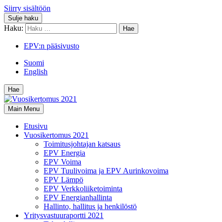
Siirry sisältöön
Sulje haku
Haku:
EPV:n pääsivusto
Suomi
English
Hae
Main Menu
Etusivu
Vuosikertomus 2021
Toimitusjohtajan katsaus
EPV Energia
EPV Voima
EPV Tuulivoima ja EPV Aurinkovoima
EPV Lämpö
EPV Verkkoliiketoiminta
EPV Energianhallinta
Hallinto, hallitus ja henkilöstö
Yritysvastuuraportti 2021