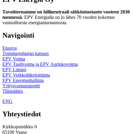
Tavoitteenamme on hiilineutraali sähköntuotanto vuoteen 2030
mennessä
. EPV Energialla on jo lähes 70 vuoden kokemus
vastuullisesta energiantuotannosta.
Navigointi
Etusivu
Toimitusjohtajan katsaus
EPV Voima
EPV Tuulivoima ja EPV Aurinkovoima
EPV Lämpö
EPV Verkkoliiketoiminta
EPV Energianhallinta
Yritysvastuuraportti
Tilinpäätös
ENG
Yhteystiedot
Kirkkopuistikko 0
65100 Vaasa