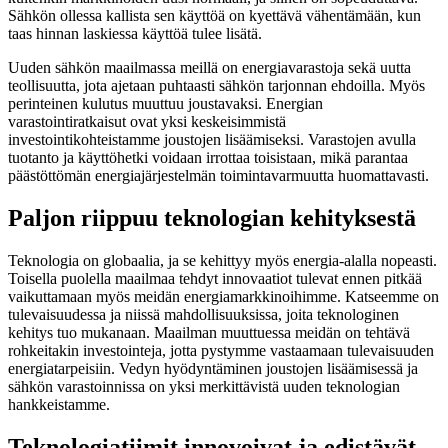
Sähkön ollessa kallista sen käyttöä on kyettävä vähentämään, kun
taas hinnan laskiessa käyttöä tulee lisätä.
Uuden sähkön maailmassa meillä on energiavarastoja sekä uutta
teollisuutta, jota ajetaan puhtaasti sähkön tarjonnan ehdoilla. Myös
perinteinen kulutus muuttuu joustavaksi. Energian
varastointiratkaisut ovat yksi keskeisimmistä
investointikohteistamme joustojen lisäämiseksi. Varastojen avulla
tuotanto ja käyttöhetki voidaan irrottaa toisistaan, mikä parantaa
päästöttömän energiajärjestelmän toimintavarmuutta huomattavasti.
Paljon riippuu teknologian kehityksestä
Teknologia on globaalia, ja se kehittyy myös energia-alalla nopeasti.
Toisella puolella maailmaa tehdyt innovaatiot tulevat ennen pitkää
vaikuttamaan myös meidän energiamarkkinoihimme. Katseemme on
tulevaisuudessa ja niissä mahdollisuuksissa, joita teknologinen
kehitys tuo mukanaan. Maailman muuttuessa meidän on tehtävä
rohkeitakin investointeja, jotta pystymme vastaamaan tulevaisuuden
energiatarpeisiin. Vedyn hyödyntäminen joustojen lisäämisessä ja
sähkön varastoinnissa on yksi merkittävistä uuden teknologian
hankkeistamme.
Teknologiatiimit innovoivat ja edistävät