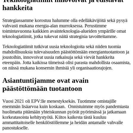
hankkeita
Strategiassamme korostuu halumme olla edelläkävijöitä sekä pysyä
vahvasti mukana energia-alan murroksessa. Perustimme
toimintavuonna kaikkien avainteknologia-alueiden ympärille omat
teknologiatiimit, jotka tukevat näitä strategisia tavoitteitamme.
Teknologiatiimit tutkivat uusia teknologioita sekä niiden tuomia
mahdollisuuksia tulevaisuuden päästöttömään energiantuotantoon ja
joustoihin, innovoivat uusia ratkaisuja sekä vievät hankkeita
eteenpäin. Jotta kaikissa tiimeissä olisi parasta mahdollista osaamista,
on niissä mukana konsernin ihmisiä yli organisaatiorajojen.
Asiantuntijamme ovat avain
päästöttömään tuotantoon
Vuosi 2021 oli EPV:lle menestyksekäs. Tuotimme omistajille
enemmän lisäarvoa kuin koskaan. Onnistuimme myös pandemiasta
huolimatta pitämään yhteiskunnan pyörät pyörimässä ja jatkamaan
korkeatasoista kehitystyötä. Kiitos kaikesta tästä kuuluu
ammattitaitoiselle henkilöstöllemme ja heidän antamalle vahvalle
panostukselle.